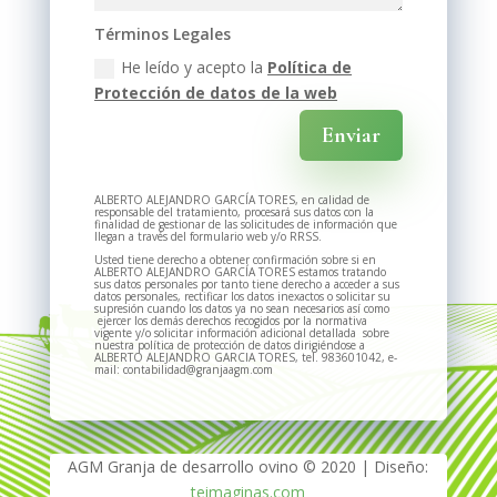
Términos Legales
He leído y acepto la
Política de
Protección de datos de la web
Enviar
ALBERTO ALEJANDRO GARCÍA TORES, en calidad de
responsable del tratamiento, procesará sus datos con la
finalidad de gestionar de las solicitudes de información que
llegan a través del formulario web y/o RRSS.
Usted tiene derecho a obtener confirmación sobre si en
ALBERTO ALEJANDRO GARCÍA TORES estamos tratando
sus datos personales por tanto tiene derecho a acceder a sus
datos personales, rectificar los datos inexactos o solicitar su
supresión cuando los datos ya no sean necesarios así como
ejercer los demás derechos recogidos por la normativa
vigente y/o solicitar información adicional detallada sobre
nuestra política de protección de datos dirigiéndose a
ALBERTO ALEJANDRO GARCIA TORES, tel. 983601042, e-
mail: contabilidad@granjaagm.com
AGM Granja de desarrollo ovino © 2020 | Diseño:
teimaginas.com