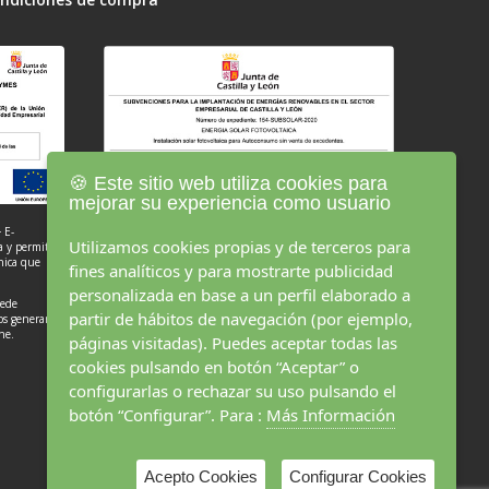
🍪 Este sitio web utiliza cookies para
mejorar su experiencia como usuario
 E-
Utilizamos cookies propias y de terceros para
a y permitir
ónica que
fines analíticos y para mostrarte publicidad
Objetivo:
Instalación solar fotovoltaica para
autoconsumo sin venta de excedentes .
personalizada en base a un perfil elaborado a
uede
partir de hábitos de navegación (por ejemplo,
Resultado:
En Granja AGM estamos comprometidos con
mos generando
el medioambiente y con esta instalación hemos
ne.
páginas visitadas). Puedes aceptar todas las
conseguido reducir considerablemente nuestro consumo
de energía eléctrica proveniente de la red convencional
cookies pulsando en botón “Aceptar” o
contribuyendo a emitir menos CO2 y beneficiarnos de
configurarlas o rechazar su uso pulsando el
una energía limpia y ecológica.
botón “Configurar”. Para :
Más Información
Acepto Cookies
Configurar Cookies