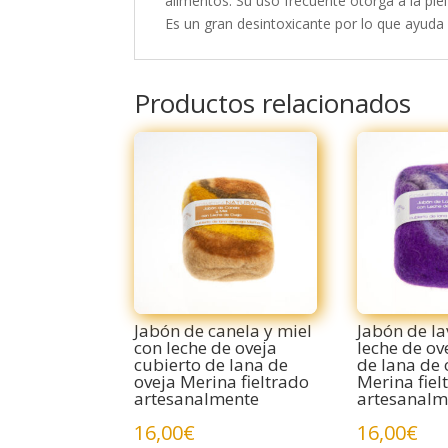
alimentos. Su uso frecuente otorga a la piel
Es un gran desintoxicante por lo que ayuda 
Productos relacionados
Jabón de canela y miel
Jabón de l
con leche de oveja
leche de ov
cubierto de lana de
de lana de 
oveja Merina fieltrado
Merina fiel
artesanalmente
artesanalm
16,00
€
16,00
€