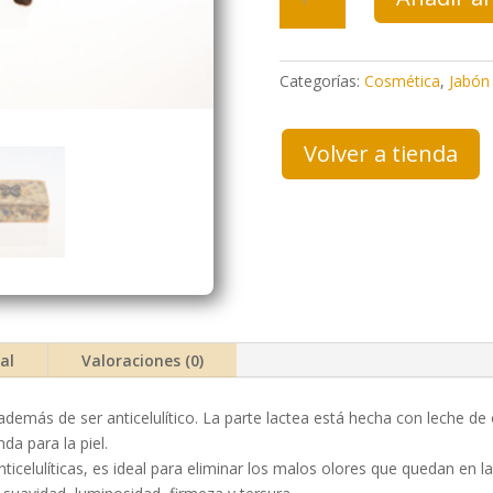
de
café
con
leche
Categorías:
Cosmética
,
Jabón
de
oveja
Volver a tienda
cantidad
al
Valoraciones (0)
 además de ser anticelulítico. La parte lactea está hecha con leche d
a para la piel.
ticelulíticas, es ideal para eliminar los malos olores que quedan en