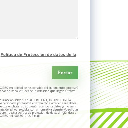
a
Política de Protección de datos de la
Enviar
, en calidad de responsable del tratamiento, procesará
ionar de las solicitudes de información que llegan a través
confirmación sobre si en ALBERTO ALEJANDRO GARCÍA
 personales por tanto tiene derecho a acceder a sus datos
exactos o solicitar su supresión cuando los datos ya no sean
más derechos recogidos por la normativa vigente y/o solicitar
obre nuestra política de protección de datos dirigiéndose a
ES, tel. 983601042, e-mail: