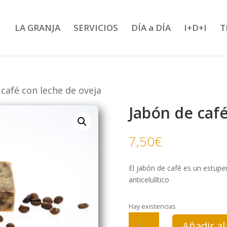
LA GRANJA
SERVICIOS
DÍA a DÍA
I+D+I
T
 café con leche de oveja
Jabón de café
7,50
€
El jabón de café es un estupe
anticelulítico
Hay existencias
Jabón
Añadir al