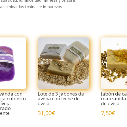
 suavidad, luminosidad, firmeza y tersura.
a eliminar las toxinas e impurezas.
avanda con
Lote de 3 jabones de
Jabón de ca
eja cubierto
avena con leche de
manzanilla 
oveja
oveja
de oveja
trado
31,00
€
7,50
€
ente